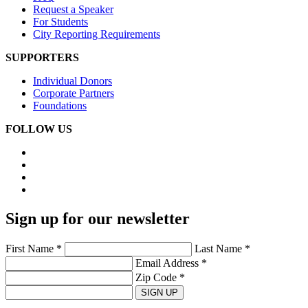
Request a Speaker
For Students
City Reporting Requirements
SUPPORTERS
Individual Donors
Corporate Partners
Foundations
FOLLOW US
Sign up for our newsletter
First Name *
Last Name *
Email Address *
Zip Code *
SIGN UP