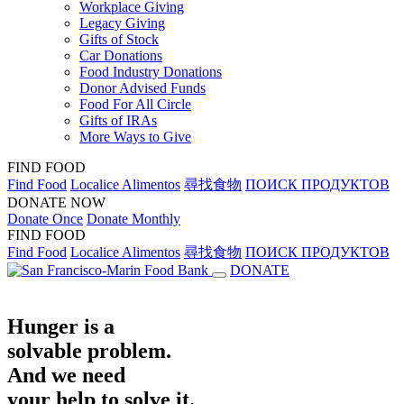
Workplace Giving
Legacy Giving
Gifts of Stock
Car Donations
Food Industry Donations
Donor Advised Funds
Food For All Circle
Gifts of IRAs
More Ways to Give
FIND FOOD
Find Food
Localice Alimentos
尋找食物
ПОИСК ПРОДУКТОВ
DONATE NOW
Donate Once
Donate Monthly
FIND FOOD
Find Food
Localice Alimentos
尋找食物
ПОИСК ПРОДУКТОВ
DONATE
Hunger is a
solvable problem.
And we need
your help to solve it.