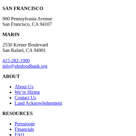
SAN FRANCISCO
900 Pennsylvania Avenue
San Francisco, CA 94107
MARIN
2550 Kerner Boulevard
San Rafael, CA 94901
415-282-1900
info@sfmfoodbank.org
ABOUT
About Us
We’re Hiring
Contact Us
Land Acknowledgement
RESOURCES
Pressroom
Financials
FAQ