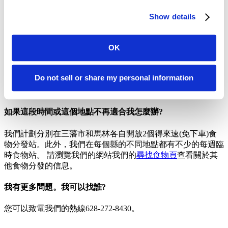
我們知道現在對於很多鄰舍來說是一個艱難的時刻，我們請求
Show details
您每星期只參加一次食物分發，以確保有足夠的食物供應給其
他需要的人。
OK
這些得來速(免下車)食物分發站會開放多長時間?
Do not sell or share my personal information
我們將會盡可能持續提供得來速(免下車)食物分發站。我們估
計這計劃會持續到十一月份。
如果這段時間或這個地點不再適合我怎麼辦?
我們計劃分別在三藩市和馬林各自開放2個得來速(免下車)食
物分發站。此外，我們在每個縣的不同地點都有不少的每週臨
時食物站。 請瀏覽我們的網站我們的
尋找食物頁
查看關於其
他食物分發的信息。
我有更多問題。我可以找誰?
您可以致電我們的熱線628-272-8430。