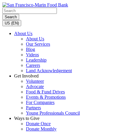
Search
US (EN)
About Us
About Us
Our Services
Blog
Videos
Leadership
Careers
Land Acknowledgement
Get Involved
Volunteer
Advocate
Food & Fund Drives
Events & Promotions
For Companies
Partners
Young Professionals Council
Ways to Give
Donate Once
Donate Monthly